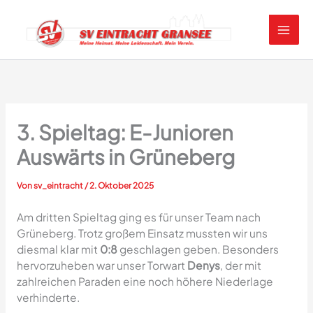
Zum
Inhalt
springen
3. Spieltag: E-Junioren
Auswärts in Grüneberg
Von
sv_eintracht
/
2. Oktober 2025
Am dritten Spieltag ging es für unser Team nach
Grüneberg. Trotz großem Einsatz mussten wir uns
diesmal klar mit
0:8
geschlagen geben. Besonders
hervorzuheben war unser Torwart
Denys
, der mit
zahlreichen Paraden eine noch höhere Niederlage
verhinderte.