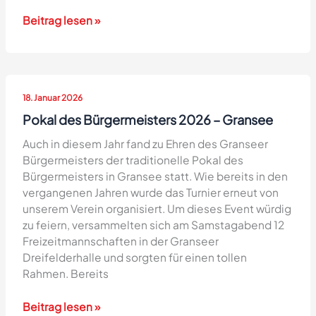
Erstes
Beitrag lesen »
Funino-
Turnier
der
G-
18. Januar 2026
Jugend
in
Pokal des Bürgermeisters 2026 – Gransee
Fürstenberg
Auch in diesem Jahr fand zu Ehren des Granseer
Bürgermeisters der traditionelle Pokal des
Bürgermeisters in Gransee statt. Wie bereits in den
vergangenen Jahren wurde das Turnier erneut von
unserem Verein organisiert. Um dieses Event würdig
zu feiern, versammelten sich am Samstagabend 12
Freizeitmannschaften in der Granseer
Dreifelderhalle und sorgten für einen tollen
Rahmen. Bereits
Pokal
Beitrag lesen »