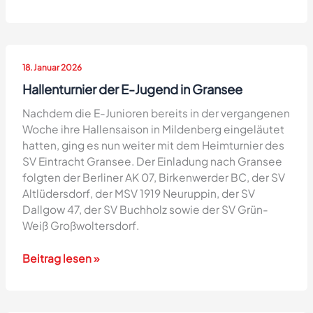
des
Bürgermeisters
2026
–
18. Januar 2026
Gransee
Hallenturnier der E-Jugend in Gransee
Nachdem die E-Junioren bereits in der vergangenen
Woche ihre Hallensaison in Mildenberg eingeläutet
hatten, ging es nun weiter mit dem Heimturnier des
SV Eintracht Gransee. Der Einladung nach Gransee
folgten der Berliner AK 07, Birkenwerder BC, der SV
Altlüdersdorf, der MSV 1919 Neuruppin, der SV
Dallgow 47, der SV Buchholz sowie der SV Grün-
Weiß Großwoltersdorf.
Hallenturnier
Beitrag lesen »
der
E-
Jugend