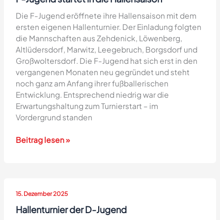
Die F-Jugend eröffnete ihre Hallensaison mit dem
ersten eigenen Hallenturnier. Der Einladung folgten
die Mannschaften aus Zehdenick, Löwenberg,
Altlüdersdorf, Marwitz, Leegebruch, Borgsdorf und
Großwoltersdorf. Die F-Jugend hat sich erst in den
vergangenen Monaten neu gegründet und steht
noch ganz am Anfang ihrer fußballerischen
Entwicklung. Entsprechend niedrig war die
Erwartungshaltung zum Turnierstart – im
Vordergrund standen
F-
Beitrag lesen »
Jugend
startet
in
die
15. Dezember 2025
Hallensaison
Hallenturnier der D-Jugend