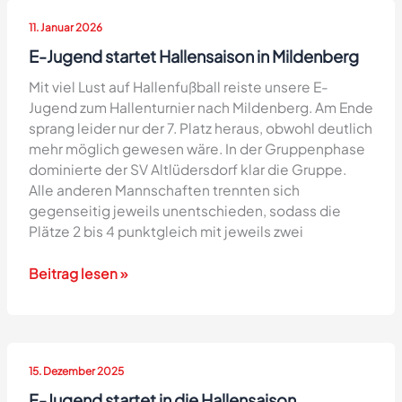
in
11. Januar 2026
Gransee
E-Jugend startet Hallensaison in Mildenberg
Mit viel Lust auf Hallenfußball reiste unsere E-
Jugend zum Hallenturnier nach Mildenberg. Am Ende
sprang leider nur der 7. Platz heraus, obwohl deutlich
mehr möglich gewesen wäre. In der Gruppenphase
dominierte der SV Altlüdersdorf klar die Gruppe.
Alle anderen Mannschaften trennten sich
gegenseitig jeweils unentschieden, sodass die
Plätze 2 bis 4 punktgleich mit jeweils zwei
E-
Beitrag lesen »
Jugend
startet
Hallensaison
in
15. Dezember 2025
Mildenberg
F-Jugend startet in die Hallensaison