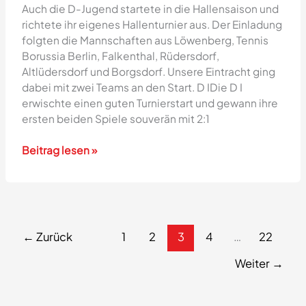
Auch die D-Jugend startete in die Hallensaison und
richtete ihr eigenes Hallenturnier aus. Der Einladung
folgten die Mannschaften aus Löwenberg, Tennis
Borussia Berlin, Falkenthal, Rüdersdorf,
Altlüdersdorf und Borgsdorf. Unsere Eintracht ging
dabei mit zwei Teams an den Start. D IDie D I
erwischte einen guten Turnierstart und gewann ihre
ersten beiden Spiele souverän mit 2:1
Hallenturnier
Beitrag lesen »
der
D-
Jugend
←
Zurück
1
2
3
4
…
22
Weiter
→